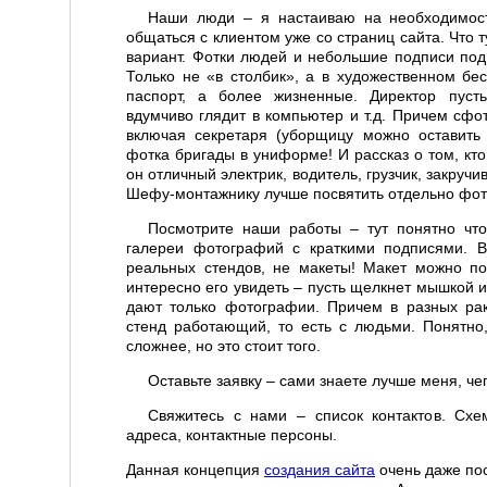
Наши люди – я настаиваю на необходимост
общаться с клиентом уже со страниц сайта. Что 
вариант. Фотки людей и небольшие подписи под 
Только не «в столбик», а в художественном бес
паспорт, а более жизненные. Директор пуст
вдумчиво глядит в компьютер и т.д. Причем сфо
включая секретаря (уборщицу можно оставить
фотка бригады в униформе! И рассказ о том, кто 
он отличный электрик, водитель, грузчик, закручив
Шефу-монтажнику лучше посвятить отдельно фот
Посмотрите наши работы – тут понятно что
галереи фотографий с краткими подписями. 
реальных стендов, не макеты! Макет можно по
интересно его увидеть – пусть щелкнет мышкой и
дают только фотографии. Причем в разных рак
стенд работающий, то есть с людьми. Понятно,
сложнее, но это стоит того.
Оставьте заявку – сами знаете лучше меня, чег
Свяжитесь с нами – список контактов. Схе
адреса, контактные персоны.
Данная концепция
создания сайта
очень даже по