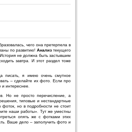
бразовалась, чего она претерпела в
планы по развитию!
Анализ
текущего
 История не должна быть застывшим
ходить завтра. И этот раздел тоже
а писать, я имею очень смутное
ывать – сделайте их фото. Если про
е и интереснее.
в. Но не просто перечисление, а
 решения, типовые и нестандартные
 фоток, но в подробности не стоит
трите наши работы». Тут же уместны
отреться опять же с фотками этих
ть. Ваше дело – заполучить фото и