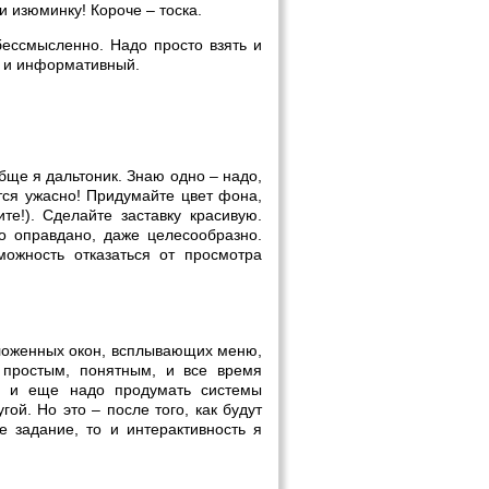
и изюминку! Короче – тоска.
ессмысленно. Надо просто взять и
й и информативный.
бще я дальтоник. Знаю одно – надо,
тся ужасно! Придумайте цвет фона,
те!). Сделайте заставку красивую.
о оправдано, даже целесообразно.
можность отказаться от просмотра
 вложенных окон, всплывающих меню,
простым, понятным, и все время
у и еще надо продумать системы
ой. Но это – после того, как будут
 задание, то и интерактивность я