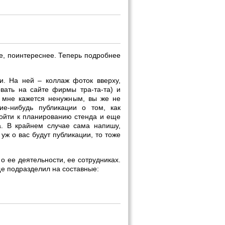
ее, поинтереснее. Теперь подробнее
и. На ней – коллаж фоток вверху,
вать на сайте фирмы тра-та-та) и
ю мне кажется ненужным, вы же не
ие-нибудь публикации о том, как
дойти к планированию стенда и еще
на. В крайнем случае сама напишу,
уж о вас будут публикации, то тоже
о ее деятельности, ее сотрудниках.
е подразделил на составные: