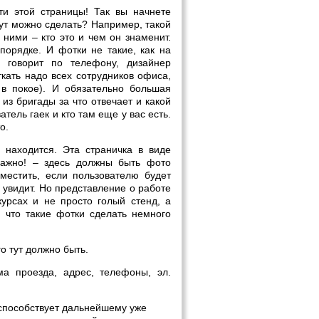
и этой страницы! Так вы начнете
тут можно сделать? Например, такой
ними – кто это и чем он знаменит.
порядке. И фотки не такие, как на
ь говорит по телефону, дизайнер
ткать надо всех сотрудников офиса,
 в покое). И обязательно большая
из бригады за что отвечает и какой
атель гаек и кто там еще у вас есть.
о.
 находится. Эта страничка в виде
Важно! – здесь должны быть фото
местить, если пользователю будет
 увидит. Но представление о работе
урсах и не просто голый стенд, а
 что такие фотки сделать немного
о тут должно быть.
ма проезда, адрес, телефоны, эл.
способствует дальнейшему уже